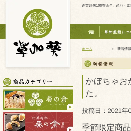
創業以来100有余年、産地・
ホーム
» 新着情
かぼちゃお
た。
投稿日：2021年0
季節限定商