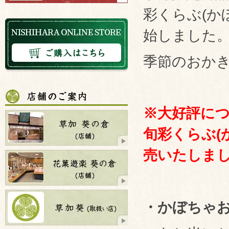
彩くらぶ(か
始しました
季節のおか
※大好評に
旬彩くらぶ(
売いたしま
・かぼちゃ